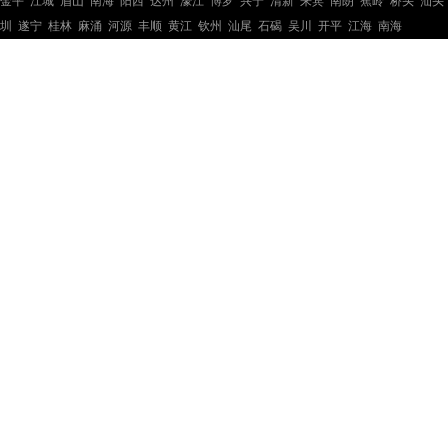
金平
江城
眉山
南海
阳西
达州
濠江
博罗
兴宁
清新
来宾
南朗
蕉岭
桥头
汕头
圳
遂宁
桂林
麻涌
河源
丰顺
黄江
钦州
汕尾
石碣
吴川
开平
江海
南海
钢结构工程
钢结构工程
钢结构工程
钢结构工程
钢结构工程
钢结构工程