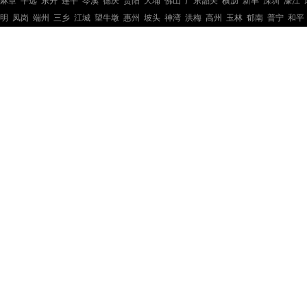
麻章
平远
东升
连平
岑溪
德庆
贵阳
大埔
佛山
广东韶关
横沥
新丰
深圳
濠江
明
凤岗
端州
三乡
江城
望牛墩
惠州
坡头
神湾
洪梅
高州
玉林
郁南
普宁
和平
钢结构工程
钢结构工程
钢结构工程
钢结构工程
钢结构工程
钢结构工程